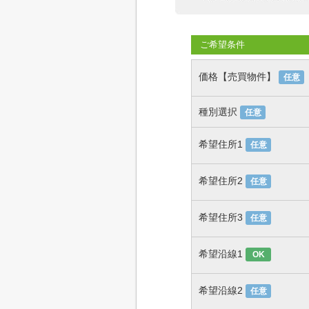
ご希望条件
価格【売買物件】
任意
種別選択
任意
希望住所1
任意
希望住所2
任意
希望住所3
任意
希望沿線1
OK
希望沿線2
任意