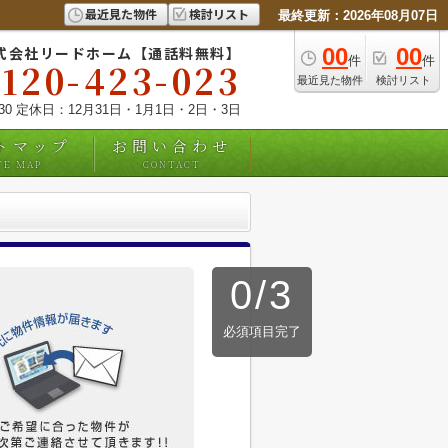
最近見た物件
検討リスト
最終更新：2026年08月07日
式会社リードホーム【通話料無料】
00
00
件
件
0120-423-023
最近見た物件
検討リスト
:30 定休日：12月31日・1月1日・2日・3日
トマップ
お問い合わせ
TE MAP
CONTACT
0
/
3
必須項目完了