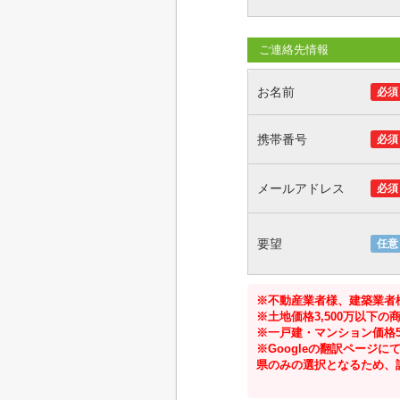
ご連絡先情報
お名前
必須
携帯番号
必須
メールアドレス
必須
要望
任意
※不動産業者様、建築業者
※土地価格3,500万以下
※一戸建・マンション価格5
※Googleの翻訳ペー
県のみの選択となるため、