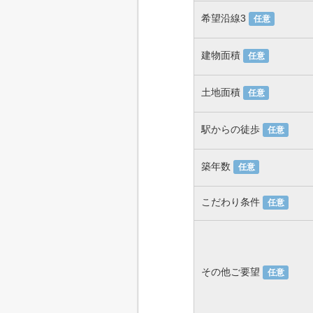
希望沿線3
任意
建物面積
任意
土地面積
任意
駅からの徒歩
任意
築年数
任意
こだわり条件
任意
その他ご要望
任意