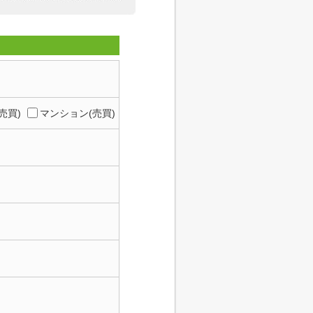
売買)
マンション(売買)