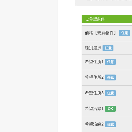
ご希望条件
価格【売買物件】
任意
種別選択
任意
希望住所1
任意
希望住所2
任意
希望住所3
任意
希望沿線1
OK
希望沿線2
任意