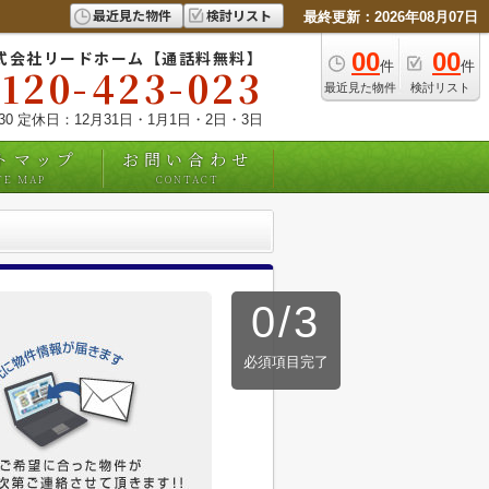
最近見た物件
検討リスト
最終更新：2026年08月07日
式会社リードホーム【通話料無料】
00
00
件
件
0120-423-023
最近見た物件
検討リスト
:30 定休日：12月31日・1月1日・2日・3日
トマップ
お問い合わせ
TE MAP
CONTACT
0
/
3
必須項目完了