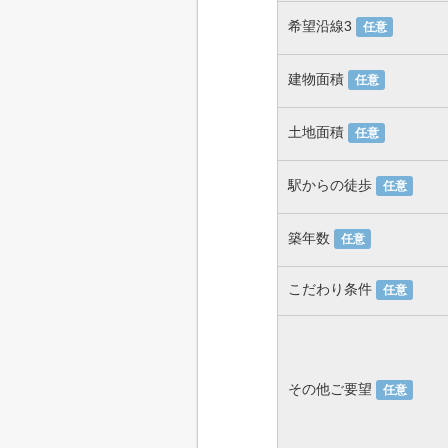
希望沿線3
任意
建物面積
任意
土地面積
任意
駅からの徒歩
任意
築年数
任意
こだわり条件
任意
その他ご要望
任意