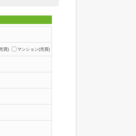
売買)
マンション(売買)