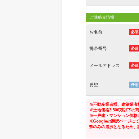
ご連絡先情報
お名前
必須
携帯番号
必須
メールアドレス
必須
要望
任意
※不動産業者様、建築業者
※土地価格3,500万以下
※一戸建・マンション価格5
※Googleの翻訳ペー
県のみの選択となるため、