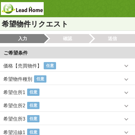
希望物件リクエスト
入力
確認
送信
ご希望条件
価格【売買物件】
任意
希望物件種別
任意
希望住所1
任意
希望住所2
任意
希望住所3
任意
希望沿線1
任意