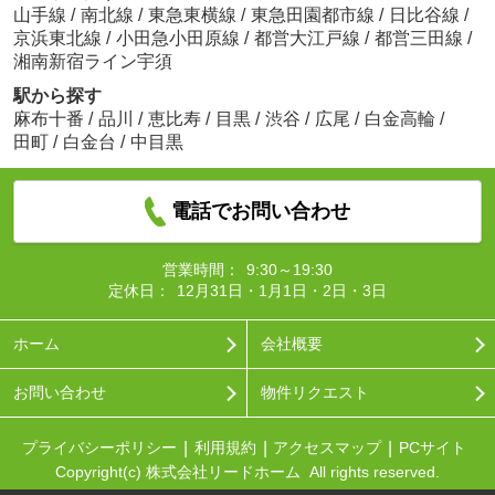
山手線
/
南北線
/
東急東横線
/
東急田園都市線
/
日比谷線
/
京浜東北線
/
小田急小田原線
/
都営大江戸線
/
都営三田線
/
湘南新宿ライン宇須
駅から探す
麻布十番
/
品川
/
恵比寿
/
目黒
/
渋谷
/
広尾
/
白金高輪
/
田町
/
白金台
/
中目黒
電話でお問い合わせ
営業時間：
9:30～19:30
定休日：
12月31日・1月1日・2日・3日
ホーム
会社概要
お問い合わせ
物件リクエスト
プライバシーポリシー
利用規約
アクセスマップ
PCサイト
Copyright(c) 株式会社リードホーム All rights reserved.