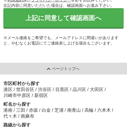
※
利用規約
及び
プライバシーポリシー
を必ずお読みください。
左記内容に同意いただいた場合は、確認画面へお進み下さい。
上記に同意して確認画面へ
※メール連絡をご希望でも、メールアドレスに間違いがあります
と、やむなくお電話にてご連絡差し上げる場合もございます。
ページトップへ
市区町村から探す
港区
/
世田谷区
/
渋谷区
/
目黒区
/
品川区
/
大田区
/
川崎市中原区
/
新宿区
町名から探す
港南
/
三田
/
赤坂
/
白金
/
芝浦
/
南青山
/
高輪
/
六本木
/
代々木
/
南麻布
路線から探す