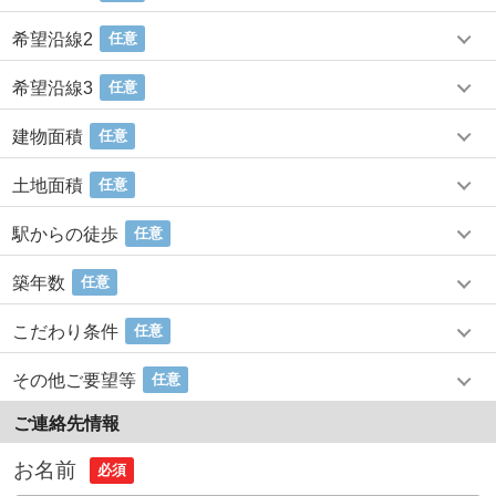
希望沿線2
任意
希望沿線3
任意
建物面積
任意
土地面積
任意
駅からの徒歩
任意
築年数
任意
こだわり条件
任意
その他ご要望等
任意
ご連絡先情報
お名前
必須