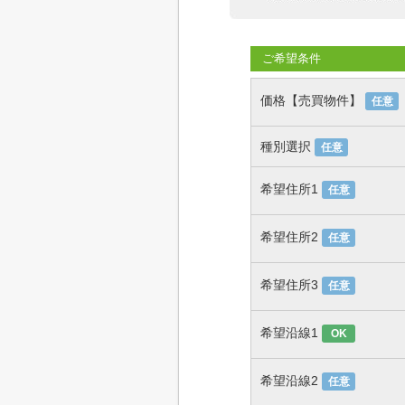
ご希望条件
価格【売買物件】
任意
種別選択
任意
希望住所1
任意
希望住所2
任意
希望住所3
任意
希望沿線1
OK
希望沿線2
任意