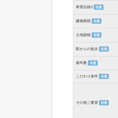
希望沿線3
任意
建物面積
任意
土地面積
任意
駅からの徒歩
任意
築年数
任意
こだわり条件
任意
その他ご要望
任意