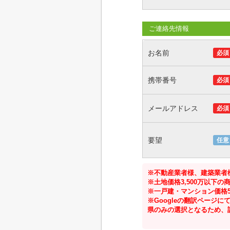
ご連絡先情報
お名前
必須
携帯番号
必須
メールアドレス
必須
要望
任意
※不動産業者様、建築業者
※土地価格3,500万以下
※一戸建・マンション価格5
※Googleの翻訳ペー
県のみの選択となるため、