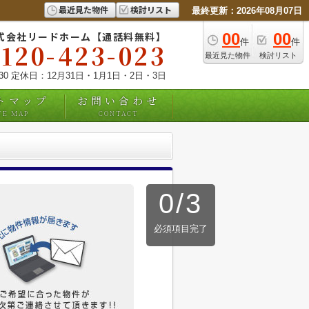
最近見た物件
検討リスト
最終更新：2026年08月07日
式会社リードホーム【通話料無料】
00
00
件
件
0120-423-023
最近見た物件
検討リスト
:30 定休日：12月31日・1月1日・2日・3日
トマップ
お問い合わせ
TE MAP
CONTACT
0
/
3
必須項目完了