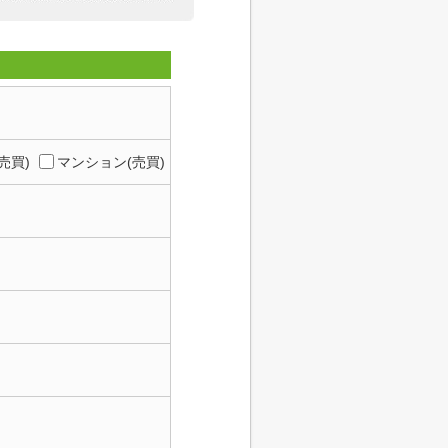
売買)
マンション(売買)