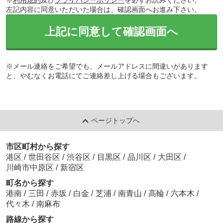
※
利用規約
及び
プライバシーポリシー
を必ずお読みください。
左記内容に同意いただいた場合は、確認画面へお進み下さい。
上記に同意して確認画面へ
※メール連絡をご希望でも、メールアドレスに間違いがあります
と、やむなくお電話にてご連絡差し上げる場合もございます。
ページトップへ
市区町村から探す
港区
/
世田谷区
/
渋谷区
/
目黒区
/
品川区
/
大田区
/
川崎市中原区
/
新宿区
町名から探す
港南
/
三田
/
赤坂
/
白金
/
芝浦
/
南青山
/
高輪
/
六本木
/
代々木
/
南麻布
路線から探す