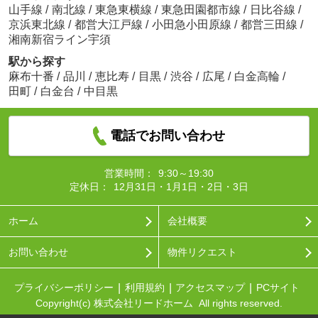
山手線
/
南北線
/
東急東横線
/
東急田園都市線
/
日比谷線
/
京浜東北線
/
都営大江戸線
/
小田急小田原線
/
都営三田線
/
湘南新宿ライン宇須
駅から探す
麻布十番
/
品川
/
恵比寿
/
目黒
/
渋谷
/
広尾
/
白金高輪
/
田町
/
白金台
/
中目黒
電話でお問い合わせ
営業時間：
9:30～19:30
定休日：
12月31日・1月1日・2日・3日
ホーム
会社概要
お問い合わせ
物件リクエスト
プライバシーポリシー
利用規約
アクセスマップ
PCサイト
Copyright(c) 株式会社リードホーム All rights reserved.