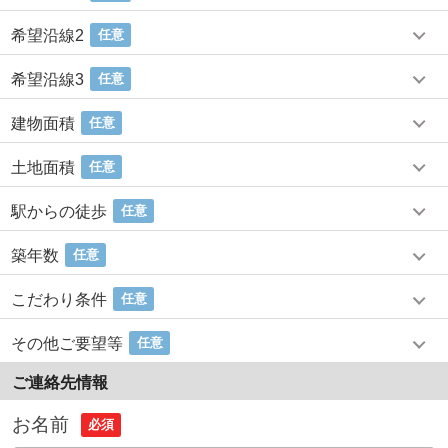
希望沿線2
任意
希望沿線3
任意
建物面積
任意
土地面積
任意
駅からの徒歩
任意
築年数
任意
こだわり条件
任意
その他ご要望等
任意
ご連絡先情報
お名前
必須