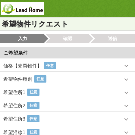
希望物件リクエスト
入力
確認
送信
ご希望条件
価格【売買物件】
任意
希望物件種別
任意
希望住所1
任意
希望住所2
任意
希望住所3
任意
希望沿線1
任意