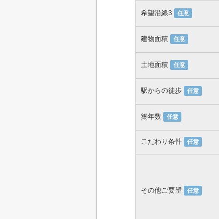
希望沿線3
任意
建物面積
任意
土地面積
任意
駅からの徒歩
任意
築年数
任意
こだわり条件
任意
その他ご要望
任意