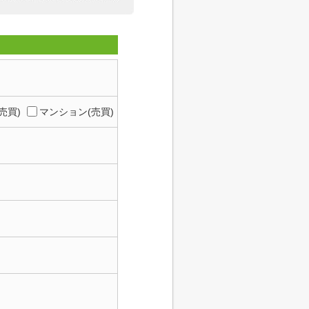
売買)
マンション(売買)