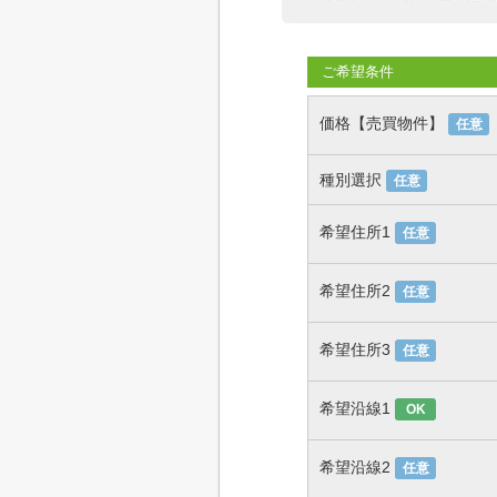
ご希望条件
価格【売買物件】
任意
種別選択
任意
希望住所1
任意
希望住所2
任意
希望住所3
任意
希望沿線1
OK
希望沿線2
任意