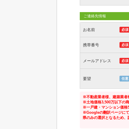
ご連絡先情報
お名前
必須
携帯番号
必須
メールアドレス
必須
要望
任意
※不動産業者様、建築業者
※土地価格3,500万以下
※一戸建・マンション価格5
※Googleの翻訳ペー
県のみの選択となるため、