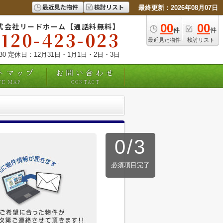
最近見た物件
検討リスト
最終更新：2026年08月07日
式会社リードホーム【通話料無料】
00
00
件
件
0120-423-023
最近見た物件
検討リスト
:30 定休日：12月31日・1月1日・2日・3日
トマップ
お問い合わせ
TE MAP
CONTACT
0
/
3
必須項目完了