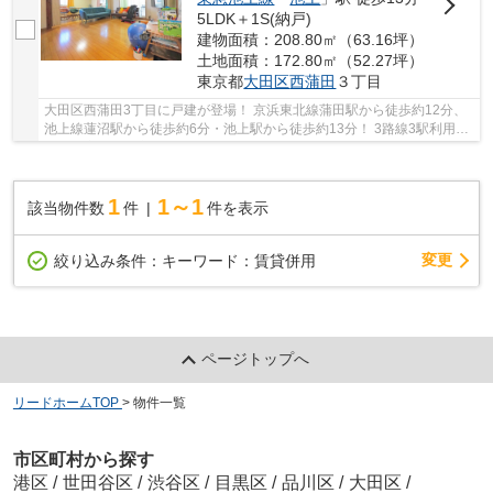
5LDK＋1S(納戸)
建物面積：208.80㎡（63.16坪）
土地面積：172.80㎡（52.27坪）
東京都
大田区
西蒲田
３丁目
大田区西蒲田3丁目に戸建が登場！ 京浜東北線蒲田駅から徒歩約12分、
池上線蓮沼駅から徒歩約6分・池上駅から徒歩約13分！ 3路線3駅利用可
能な大変便利な立地に位置した物件です。 駅徒...
1
1～1
該当物件数
件
件を表示
変更
絞り込み条件：
キーワード：賃貸併用
ページトップへ
リードホームTOP
>
物件一覧
市区町村から探す
港区
/
世田谷区
/
渋谷区
/
目黒区
/
品川区
/
大田区
/