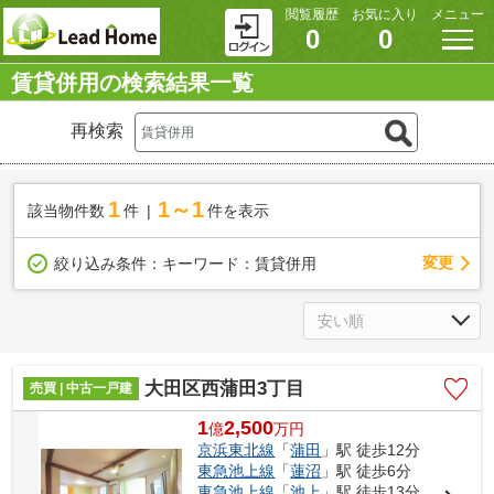
閲覧履歴
お気に入り
メニュー
0
0
賃貸併用の検索結果一覧
再検索
1
1～1
該当物件数
件
件を表示
変更
絞り込み条件：
キーワード：賃貸併用
大田区西蒲田3丁目
売買 | 中古一戸建
1
2,500
億
万
円
京浜東北線
「
蒲田
」駅 徒歩12分
東急池上線
「
蓮沼
」駅 徒歩6分
東急池上線
「
池上
」駅 徒歩13分