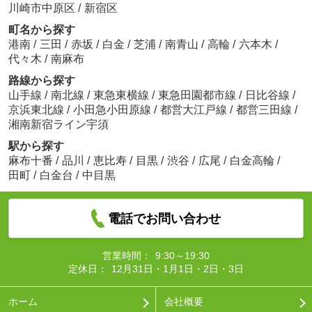
川崎市中原区
/
新宿区
町名から探す
港南
/
三田
/
赤坂
/
白金
/
芝浦
/
南青山
/
高輪
/
六本木
/
代々木
/
南麻布
路線から探す
山手線
/
南北線
/
東急東横線
/
東急田園都市線
/
日比谷線
/
京浜東北線
/
小田急小田原線
/
都営大江戸線
/
都営三田線
/
湘南新宿ライン宇須
駅から探す
麻布十番
/
品川
/
恵比寿
/
目黒
/
渋谷
/
広尾
/
白金高輪
/
田町
/
白金台
/
中目黒
電話でお問い合わせ
営業時間：
9:30～19:30
定休日：
12月31日・1月1日・2日・3日
ホーム
会社概要