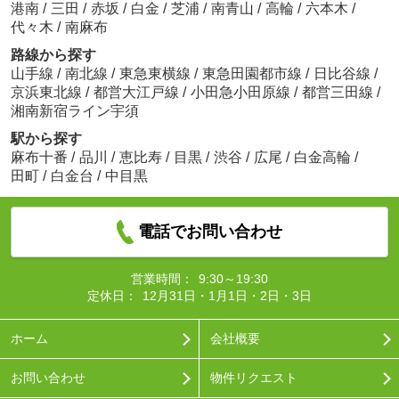
港南
/
三田
/
赤坂
/
白金
/
芝浦
/
南青山
/
高輪
/
六本木
/
代々木
/
南麻布
路線から探す
山手線
/
南北線
/
東急東横線
/
東急田園都市線
/
日比谷線
/
京浜東北線
/
都営大江戸線
/
小田急小田原線
/
都営三田線
/
湘南新宿ライン宇須
駅から探す
麻布十番
/
品川
/
恵比寿
/
目黒
/
渋谷
/
広尾
/
白金高輪
/
田町
/
白金台
/
中目黒
電話でお問い合わせ
営業時間：
9:30～19:30
定休日：
12月31日・1月1日・2日・3日
ホーム
会社概要
お問い合わせ
物件リクエスト