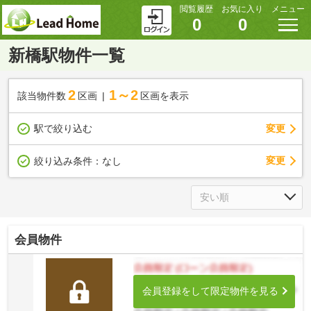
閲覧履歴
お気に入り
メニュー
0
0
新橋駅物件一覧
2
1～2
該当物件数
区画
区画を表示
駅で絞り込む
変更
変更
絞り込み条件：
なし
会員物件
会員登録をして限定物件を見る