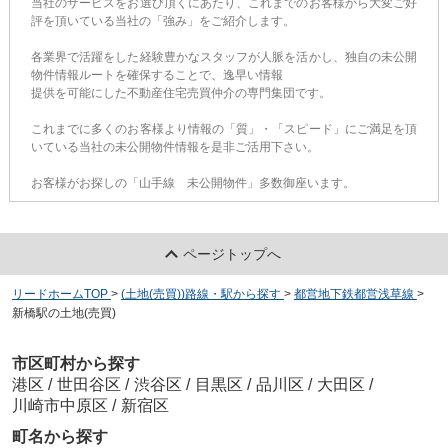
当社のサービスをお選び頂くにあたり、これまでのお客様から大変ご好
評を頂いている当社の「強み」をご紹介します。
各業界で活躍をした経験豊かなスタッフが人脈を活かし、独自の未公開
物件情報ルートを確保することで、逸早い情報
提供を可能にした不動産住宅売買仲介の専門集団です。
これまでに多くのお客様より情報の「質」・「スピード」にご満足を頂
いている当社の未公開物件情報を是非ご活用下さい。
お客様がお探しの「山手線 未公開物件」多数御座います。
ページトップへ
リードホームTOP
>
(土地(売買))路線・駅から探す
>
都営地下鉄都営浅草線
>
新橋駅の土地(売買)
市区町村から探す
港区
/
世田谷区
/
渋谷区
/
目黒区
/
品川区
/
大田区
/
川崎市中原区
/
新宿区
町名から探す