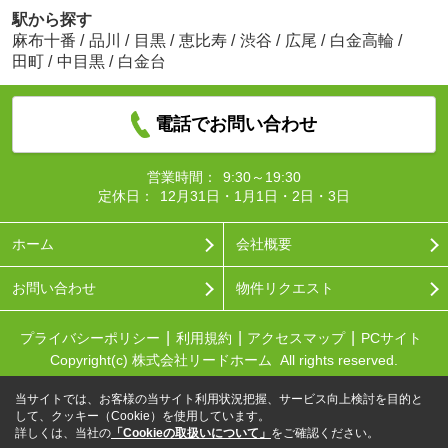
駅から探す
麻布十番
/
品川
/
目黒
/
恵比寿
/
渋谷
/
広尾
/
白金高輪
/
田町
/
中目黒
/
白金台
電話でお問い合わせ
営業時間：
9:30～19:30
定休日：
12月31日・1月1日・2日・3日
ホーム
会社概要
お問い合わせ
物件リクエスト
プライバシーポリシー
利用規約
アクセスマップ
PCサイト
Copyright(c) 株式会社リードホーム All rights reserved.
当サイトでは、お客様の当サイト利用状況把握、サービス向上検討を目的と
して、クッキー（Cookie）を使用しています。
詳しくは、当社の
「Cookieの取扱いについて」
をご確認ください。