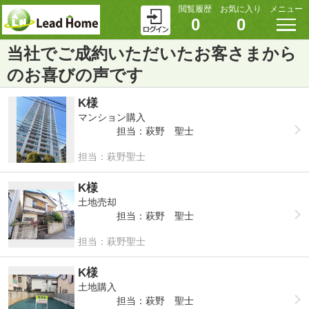
閲覧履歴
お気に入り
メニュー
0
0
当社でご成約いただいたお客さまから
のお喜びの声です
K様
マンション購入
担当：萩野 聖士
担当：萩野聖士
K様
土地売却
担当：萩野 聖士
担当：萩野聖士
K様
土地購入
担当：萩野 聖士