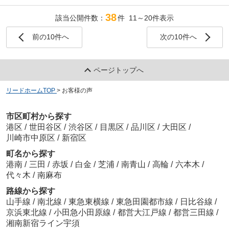
38
該当公開件数：
件 11～20件表示
前の10件へ
次の10件へ
ページトップへ
リードホームTOP
>
お客様の声
市区町村から探す
港区
/
世田谷区
/
渋谷区
/
目黒区
/
品川区
/
大田区
/
川崎市中原区
/
新宿区
町名から探す
港南
/
三田
/
赤坂
/
白金
/
芝浦
/
南青山
/
高輪
/
六本木
/
代々木
/
南麻布
路線から探す
山手線
/
南北線
/
東急東横線
/
東急田園都市線
/
日比谷線
/
京浜東北線
/
小田急小田原線
/
都営大江戸線
/
都営三田線
/
湘南新宿ライン宇須