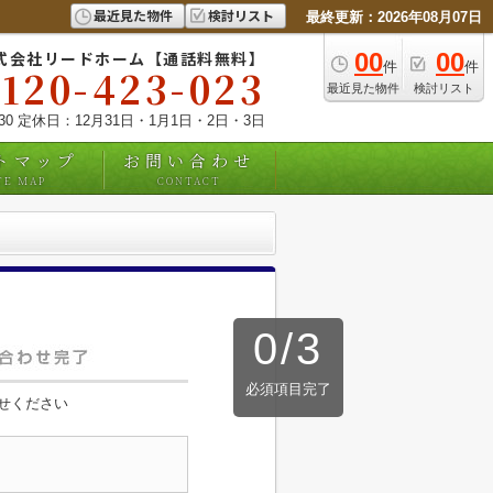
最近見た物件
検討リスト
最終更新：2026年08月07日
式会社リードホーム【通話料無料】
00
00
件
件
0120-423-023
最近見た物件
検討リスト
:30 定休日：12月31日・1月1日・2日・3日
トマップ
お問い合わせ
TE MAP
CONTACT
0
/
3
必須項目完了
せください