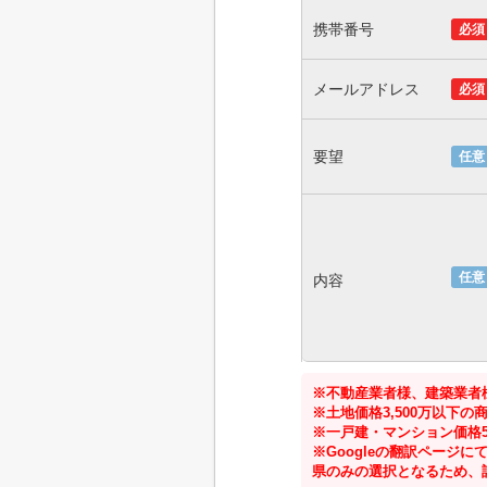
携帯番号
必須
メールアドレス
必須
要望
任意
任意
内容
※不動産業者様、建築業者
※土地価格3,500万以下
※一戸建・マンション価格5
※Googleの翻訳ペー
県のみの選択となるため、