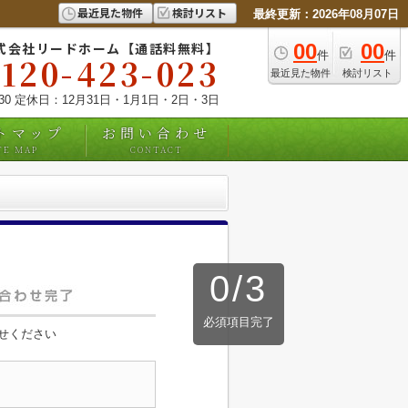
最近見た物件
検討リスト
最終更新：2026年08月07日
式会社リードホーム【通話料無料】
00
00
件
件
0120-423-023
最近見た物件
検討リスト
:30 定休日：12月31日・1月1日・2日・3日
トマップ
お問い合わせ
TE MAP
CONTACT
0
/
3
必須項目完了
せください