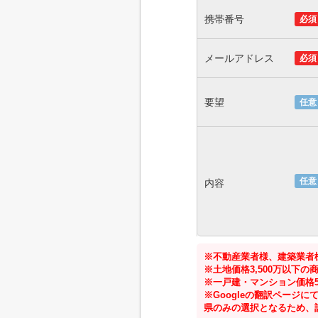
携帯番号
必須
メールアドレス
必須
要望
任意
任意
内容
※不動産業者様、建築業者
※土地価格3,500万以下
※一戸建・マンション価格5
※Googleの翻訳ペー
県のみの選択となるため、