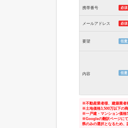
携帯番号
必須
メールアドレス
必須
要望
任意
任意
内容
※不動産業者様、建築業者
※土地価格3,500万以下
※一戸建・マンション価格5
※Googleの翻訳ペー
県のみの選択となるため、