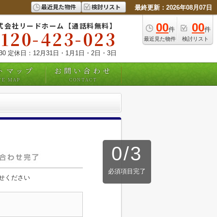
最近見た物件
検討リスト
最終更新：2026年08月07日
式会社リードホーム【通話料無料】
00
00
件
件
0120-423-023
最近見た物件
検討リスト
:30 定休日：12月31日・1月1日・2日・3日
トマップ
お問い合わせ
TE MAP
CONTACT
0
/
3
必須項目完了
せください