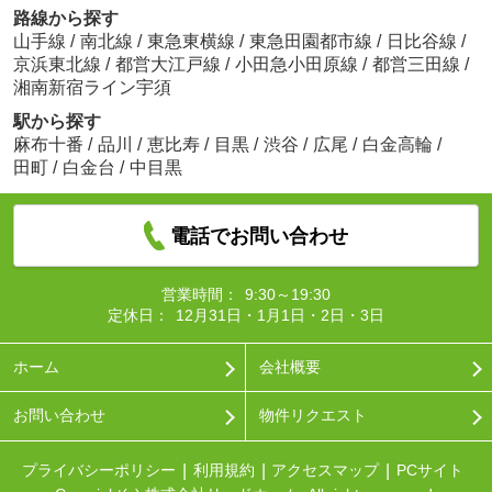
路線から探す
山手線
/
南北線
/
東急東横線
/
東急田園都市線
/
日比谷線
/
京浜東北線
/
都営大江戸線
/
小田急小田原線
/
都営三田線
/
湘南新宿ライン宇須
駅から探す
麻布十番
/
品川
/
恵比寿
/
目黒
/
渋谷
/
広尾
/
白金高輪
/
田町
/
白金台
/
中目黒
電話でお問い合わせ
営業時間：
9:30～19:30
定休日：
12月31日・1月1日・2日・3日
ホーム
会社概要
お問い合わせ
物件リクエスト
プライバシーポリシー
利用規約
アクセスマップ
PCサイト