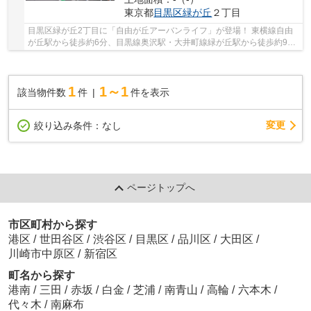
東京都
目黒区
緑が丘
２丁目
目黒区緑が丘2丁目に「自由が丘アーバンライフ」が登場！ 東横線自由
が丘駅から徒歩約6分、目黒線奥沢駅・大井町線緑が丘駅から徒歩約9
分。 3路線3駅利用可能な大変便利な立地に位置し...
1
1～1
該当物件数
件
件を表示
変更
絞り込み条件：
なし
ページトップへ
市区町村から探す
港区
/
世田谷区
/
渋谷区
/
目黒区
/
品川区
/
大田区
/
川崎市中原区
/
新宿区
町名から探す
港南
/
三田
/
赤坂
/
白金
/
芝浦
/
南青山
/
高輪
/
六本木
/
代々木
/
南麻布