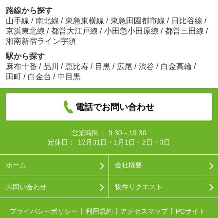
路線から探す
山手線
/
南北線
/
東急東横線
/
東急田園都市線
/
日比谷線
/
京浜東北線
/
都営大江戸線
/
小田急小田原線
/
都営三田線
/
湘南新宿ライン宇須
駅から探す
麻布十番
/
品川
/
恵比寿
/
目黒
/
広尾
/
渋谷
/
白金高輪
/
田町
/
白金台
/
中目黒
電話でお問い合わせ
営業時間：
9:30～19:30
定休日：
12月31日・1月1日・2日・3日
ホーム
会社概要
お問い合わせ
物件リクエスト
プライバシーポリシー
利用規約
アクセスマップ
PCサイト