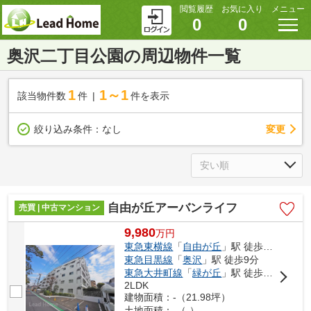
閲覧履歴
お気に入り
メニュー
0
0
奥沢二丁目公園の周辺物件一覧
1
1～1
該当物件数
件
件を表示
変更
絞り込み条件：
なし
自由が丘アーバンライフ
売買 | 中古マンション
9,980
万
円
東急東横線
「
自由が丘
」駅 徒歩6分
東急目黒線
「
奥沢
」駅 徒歩9分
東急大井町線
「
緑が丘
」駅 徒歩9分
2LDK
建物面積：-（21.98坪）
土地面積：-（-）