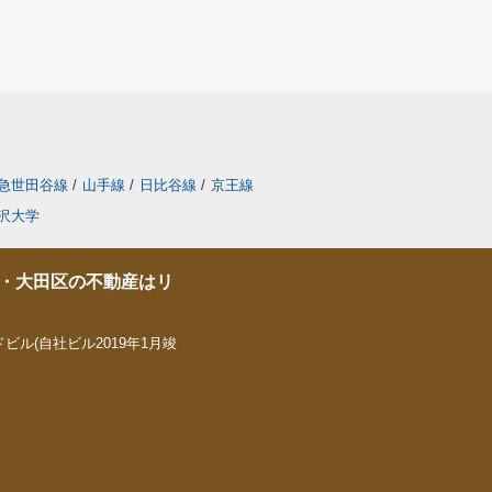
急世田谷線
/
山手線
/
日比谷線
/
京王線
沢大学
・大田区の不動産はリ
ビル(自社ビル2019年1月竣