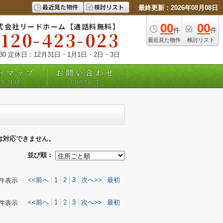
最近見た物件
検討リスト
最終更新：2026年08月08日
式会社リードホーム【通話料無料】
00
00
件
件
0120-423-023
最近見た物件
検討リスト
:30 定休日：12月31日・1月1日・2日・3日
トマップ
お問い合わせ
TE MAP
CONTACT
は対応できません。
並び順：
<<前へ
1
2
3
次へ>>
最初
件表示
<<前へ
1
2
3
次へ>>
最初
件表示