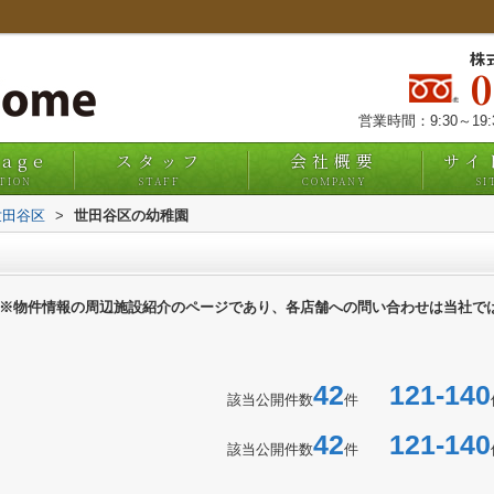
株
営業時間：9:30～19
uage
スタッフ
会社概要
サイ
TION
STAFF
COMPANY
SI
世田谷区
>
世田谷区の幼稚園
※物件情報の周辺施設紹介のページであり、各店舗への問い合わせは当社で
42
121-140
該当公開件数
件
42
121-140
該当公開件数
件