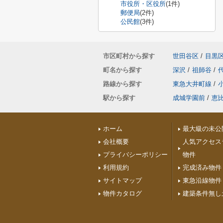
市役所・区役所
(1件)
郵便局
(2件)
公民館
(3件)
市区町村から探す
世田谷区
/
目黒
町名から探す
深沢
/
祖師谷
/
路線から探す
東急大井町線
/
駅から探す
成城学園前
/
恵
ホーム
最大級の未公
会社概要
人気アクセス
プライバシーポリシー
物件
利用規約
完成済み物件
サイトマップ
東急沿線物件
物件カタログ
建築条件無し