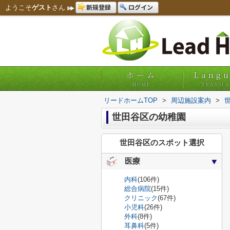
新規登録
ログイン
ようこそ
ゲスト
さん
ホーム
Lang
HOME
TRANSLA
リードホームTOP
>
周辺施設案内
>
世田谷区の幼稚園
世田谷区のスポット選択
医療
内科
(106件)
総合病院
(15件)
クリニック
(67件)
小児科
(26件)
外科
(8件)
耳鼻科
(5件)