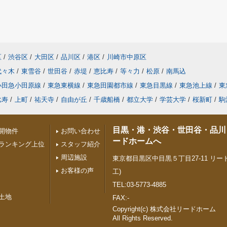
区
/
渋谷区
/
大田区
/
品川区
/
港区
/
川崎市中原区
代々木
/
東雪谷
/
世田谷
/
赤堤
/
恵比寿
/
等々力
/
松原
/
南馬込
小田急小田原線
/
東急東横線
/
東急田園都市線
/
東急目黒線
/
東急池上線
/
東
比寿
/
上町
/
祐天寺
/
自由が丘
/
千歳船橋
/
都立大学
/
学芸大学
/
桜新町
/
駒
目黒・港・渋谷・世田谷・品川
開物件
お問い合わせ
ードホームへ
ランキング上位
スタッフ紹介
周辺施設
東京都目黒区中目黒５丁目27-11 リード
お客様の声
工)
TEL:03-5773-4885
土地
FAX:-
Copyright(c) 株式会社リードホーム
All Rights Reserved.